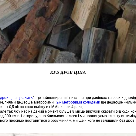
КУБ ДРОВ ЦІНА
 дров ціна цікавить
" - це найпоширеніші питання при дзвінках так ось відпові
ожче, пнями дешевше, метровими і
2-х метровими колодами
ще дешевше; -кількі
іж 0,5 літра хоча вмісту в ній більше в 4 рази;
а, але так як у нас на даний момент більше 8 місць вирубки сказати від куди 
ад 300 км в 1 сторону, а по близькості є ясен і ми пропонуємо клієнту оптимі
 цього просимо поставитися з розумінням, ми ще нікого не залишили без дров.