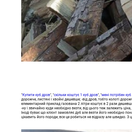
"
Купити куб дров
", "
скільки коштує 1 куб дров
", "
мені потрібен куб
дорожче, листяні і хвойні дешевше; -від дров, тобто колоті дор
елементарний приклад газована 2 літри коштує в 2 рази дешевше н
-ну і звичайно куди необхідно везти, від цього теж залежить цін
Іноді буває що клієнт замовляє дуб але везти його необхідно пон
цікавить його породи, все це робиться не відразу але швидко. З