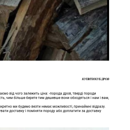
КУПИТИ КУБ ДРОВ
даємо від чого залежить ціна: -порода дров, тверді породи
сть, чим більше берете тим дешевше вони обходяться і нам і вам,
конкретно ми будемо везти немає можливості, принаймні відразу.
зувати доставку і поміняти породу або доплатити за доставку