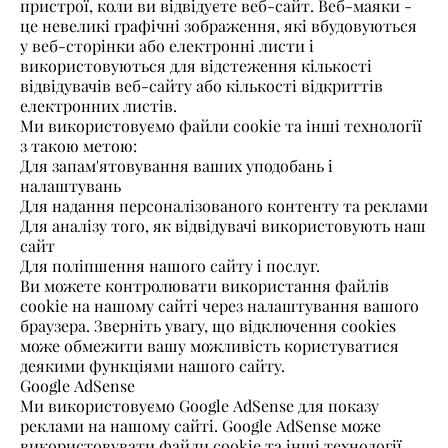
пристрої, коли ви відвідуєте веб-сайт. Веб-маяки -
це невеликі графічні зображення, які вбудовуються
у веб-сторінки або електронні листи і
використовуються для відстеження кількості
відвідувачів веб-сайту або кількості відкриттів
електронних листів.
Ми використовуємо файли cookie та інші технології
з такою метою:
Для запам'ятовування ваших уподобань і
налаштувань
Для надання персоналізованого контенту та реклами
Для аналізу того, як відвідувачі використовують наш
сайт
Для поліпшення нашого сайту і послуг.
Ви можете контролювати використання файлів
cookie на нашому сайті через налаштування вашого
браузера. Зверніть увагу, що відключення cookies
може обмежити вашу можливість користуватися
деякими функціями нашого сайту.
Google AdSense
Ми використовуємо Google AdSense для показу
реклами на нашому сайті. Google AdSense може
використовувати файли cookie та інші технології