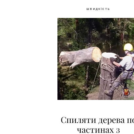
швидкість
Спиляти дерева п
частинах з