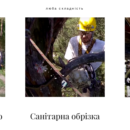
люба складність
о
Санітарна обрізка