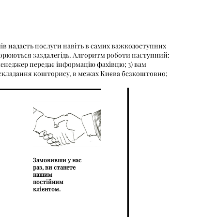
лів надасть послуги навіть в самих важкодоступних
ворюються заздалегідь. Алгоритм роботи наступний:
) менеджер передає інформацію фахівцю; 3) вам
і складання кошторису, в межах Києва безкоштовно;
Замовивши у нас
раз, ви станете
нашим
постійним
клієнтом.