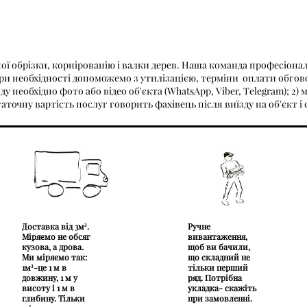
ої обрізки, корнірованію і валки дерев. Наша команда професіона
 При необхідності допоможемо з утилізацією, терміни оплати обго
у необхідно фото або відео об'єкта (WhatsApp, Viber, Тelegram); 2
аточну вартість послуг говорить фахівець після виїзду на об'єкт 
Доставка від 3м³.
Ручне
Міряємо не обсяг
вивантаження,
кузова, а дрова.
щоб ви бачили,
Ми міряємо так:
що складний не
1м³-це 1 м в
тільки перший
довжину, 1 м у
ряд. Потрібна
висоту і 1 м в
укладка- скажіть
глибину. Тільки
при замовленні.